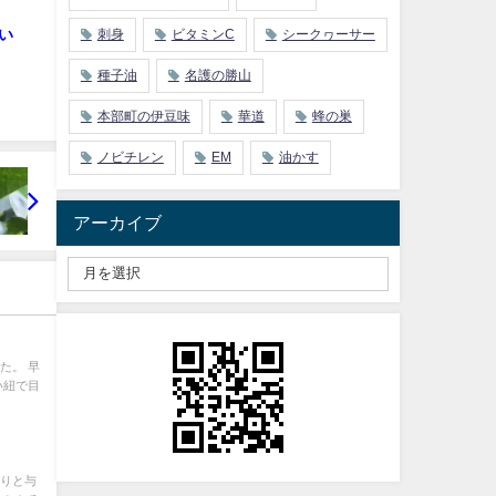
い
刺身
ビタミンC
シークヮーサー
種子油
名護の勝山
本部町の伊豆味
華道
蜂の巣
ノビチレン
EM
油かす
アーカイブ
た。 早
い紐で目
かりと与