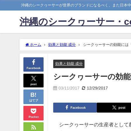
沖縄のシークヮーサーが世界のブランドになるべく、また日本
沖縄のシークヮーサー・c
ホーム
効果と効能 成分
シークヮーサーの効能には
効果と効能 成分
Facebook
シークヮーサーの効能
post
03/11/2017
12/29/2017
はてブ
Facebook
post
Pocket
シークヮーサーの生産者として