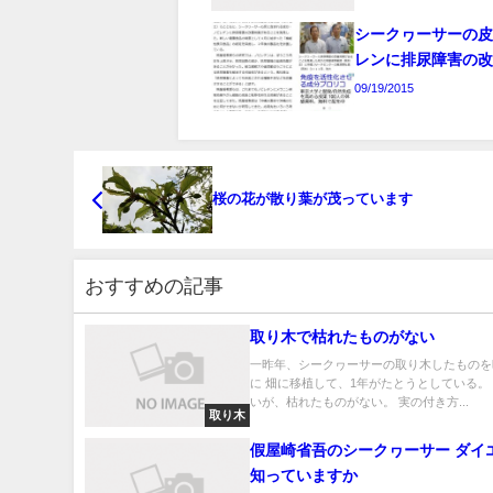
シークヮーサーの
レンに排尿障害の
09/19/2015
桜の花が散り葉が茂っています
おすすめの記事
取り木で枯れたものがない
一昨年、シークヮーサーの取り木したものを
に 畑に移植して、1年がたとうとしている。 
いが、枯れたものがない。 実の付き方...
取り木
假屋崎省吾のシークヮーサー ダイ
知っていますか