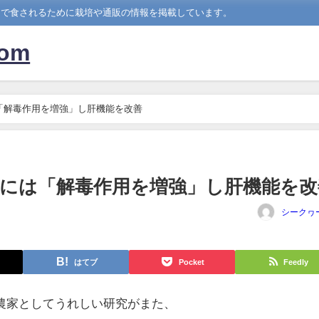
中で食されるために栽培や通販の情報を掲載しています。
om
「解毒作用を増強」し肝機能を改善
には「解毒作用を増強」し肝機能を改
シークヮ
はてブ
Pocket
Feedly
農家としてうれしい研究がまた、