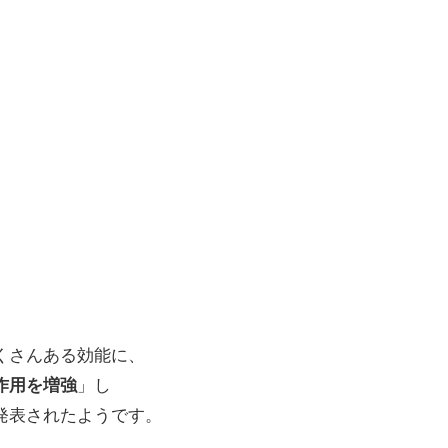
くさんある効能に、
作用を増強
」し
発表されたようです。