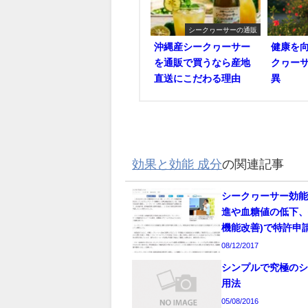
シークヮーサーの通販
沖縄産シークヮーサー
健康を
を通販で買うなら産地
クヮー
直送にこだわる理由
異
効果と効能 成分
の関連記事
シークヮーサー効能
進や血糖値の低下
機能改善)で特許申
08/12/2017
シンプルで究極の
用法
05/08/2016