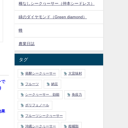
種なしシークヮーサー（仲本シードレス）
緑のダイヤモンド（Green diamond）
蜂
農業日誌
タグ
発酵シークヮーサー
大宜味村
ンで
フルーツ
納豆
善
シークヮーサー 効能
免疫力
ポリフェノール
効果
フルーツシークヮーサー
沖縄シークヮーサー
柑橘類