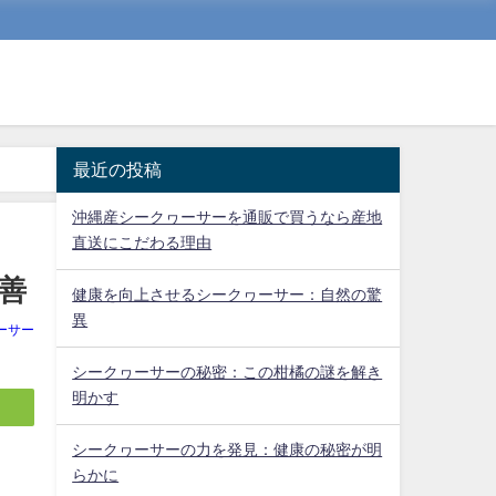
最近の投稿
沖縄産シークヮーサーを通販で買うなら産地
直送にこだわる理由
善
健康を向上させるシークヮーサー：自然の驚
異
ーサー
シークヮーサーの秘密：この柑橘の謎を解き
明かす
シークヮーサーの力を発見：健康の秘密が明
らかに