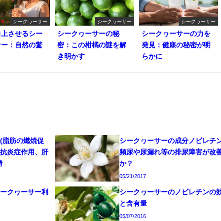
シークヮーサー
シークヮーサー
シークヮーサー
向上させるシー
シークヮーサーの秘
シークヮーサーの力を
サー：自然の驚
密：この柑橘の謎を解
発見：健康の秘密が明
き明かす
らかに
(脂肪の燃焼促
シークヮーサーの成分ノビレチ
、抗炎症作用、肝
頻尿や尿漏れ等の排尿障害が改
請
か？
05/21/2017
シークヮーサー利
シークヮーサーのノビレチンの
と含有量
05/07/2016