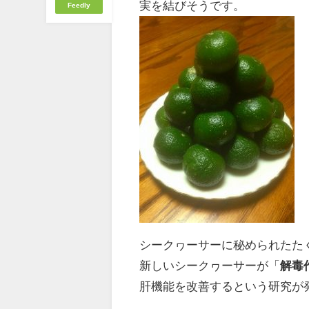
実を結びそうです。
Feedly
シークヮーサーに秘められたた
新しいシークヮーサーが「
解毒
肝機能を改善するという研究が