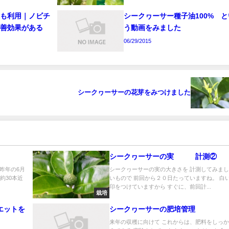
皮も利用｜ノビチ
シークヮーサー種子油100% と
改善効果がある
う動画をみました
06/29/2015
シークヮーサーの花芽をみつけました
シークヮーサーの実 計測②
昨年の6月
シークヮーサーの実の大きさを 計測してみまし
約30本近
いもので 前回から２０日たっていますね。 白
印をつけていますから すぐに、前回計...
栽培
エットを
シークヮーサーの肥培管理
来年の収穫に向けて これからは、肥料をしっ