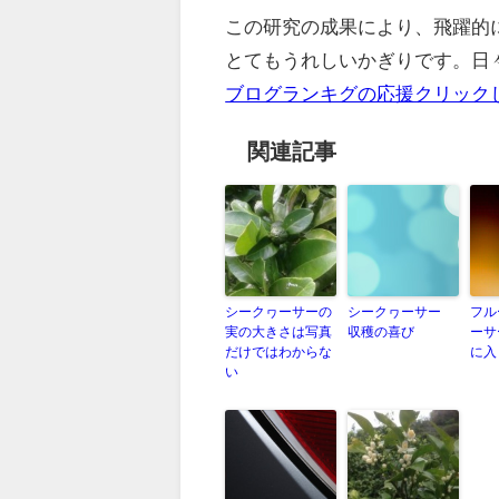
この研究の成果により、飛躍的
とてもうれしいかぎりです。日
ブログランキグの応援クリック
関連記事
シークヮーサーの
シークヮーサー
フル
実の大きさは写真
収穫の喜び
ーサ
だけではわからな
に入
い