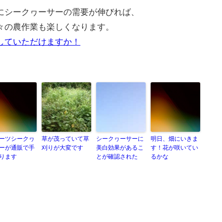
にシークヮーサーの需要が伸びれば、
々の農作業も楽しくなります。
していただけますか！
ーツシークヮ
草が茂っていて草
シークヮーサーに
明日、畑にいきま
ーが通販で手
刈りが大変です
美白効果があるこ
す！花が咲いてい
ります
とが確認された
るかな