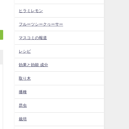
ヒラミレモン
フルーツシークヮーサー
マスコミの報道
レシピ
効果と効能 成分
取り木
播種
昆虫
栽培