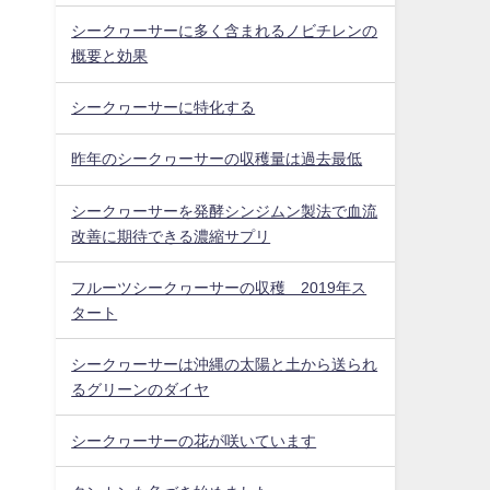
シークヮーサーに多く含まれるノビチレンの
概要と効果
シークヮーサーに特化する
昨年のシークヮーサーの収穫量は過去最低
シークヮーサーを発酵シンジムン製法で血流
改善に期待できる濃縮サプリ
フルーツシークヮーサーの収穫 2019年ス
タート
シークヮーサーは沖縄の太陽と土から送られ
るグリーンのダイヤ
シークヮーサーの花が咲いています