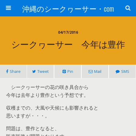
沖縄のシークヮーサー・com
04/17/2016
シークヮーサー 今年は豊作
Share
Tweet
Pin
Mail
SMS
シークヮーサーの花の咲き具合から
今年は去年より豊作という予想です。
収穫までの、大風や天候にも影響されると
思いますが・・・。
問題は、豊作となると、