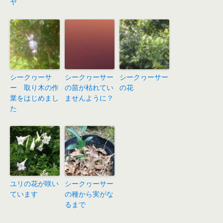
ヤ
シークヮーサ
シークヮーサー
シークヮーサー
ー 取り木の作
の苗が枯れてい
の花
業をはじめまし
ませんように？
た
ユリの花が咲い
シークヮーサー
ています
の種から実がな
るまで