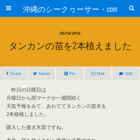
沖縄のシークヮーサー・com
05/16/2016
タンカンの苗を2本植えました
Share
Tweet
Pin
Mail
SMS
昨日の日曜日は
月曜日から雨マークが一週間続く
天気予報をみて、あわててタンカンの苗木を
2本移植しました。
購入した接ぎ木苗ですね。