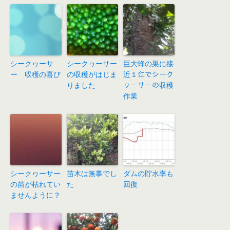
シークヮーサ
シークヮーサー
巨大蜂の巣に接
ー 収穫の喜び
の収穫がはじま
近１㍍でシーク
りました
ヮーサーの収穫
作業
シークヮーサー
苗木は無事でし
ダムの貯水率も
の苗が枯れてい
た
回復
ませんように？