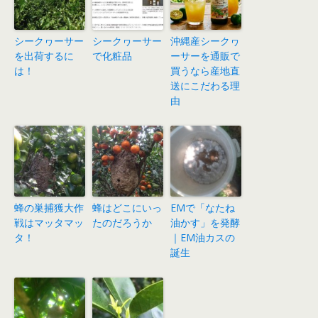
シークヮーサー
シークヮーサー
沖縄産シークヮ
を出荷するに
で化粧品
ーサーを通販で
は！
買うなら産地直
送にこだわる理
由
蜂の巣捕獲大作
蜂はどこにいっ
EMで「なたね
戦はマッタマッ
たのだろうか
油かす」を発酵
タ！
｜EM油カスの
誕生