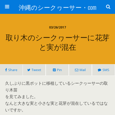
沖縄のシークヮーサー・com
03/26/2017
取り木のシークヮーサーに花芽
と実が混在
Share
Tweet
Pin
Mail
SMS
久しぶりに黒ポットに移植しているシークヮーサーの取
り木苗
を見てみました。
なんと大きな実と小さな実と花芽が混在しているではな
いですか。