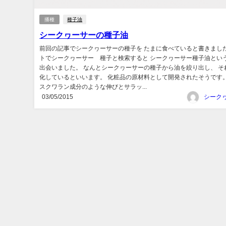
播種
種子油
シークヮーサーの種子油
前回の記事でシークヮーサーの種子を たまに食べていると書きました
トでシークヮーサー 種子と検索すると シークヮーサー種子油とい
出会いました。 なんとシークヮーサーの種子から油を絞り出し、 そ
化しているといいます。 化粧品の原材料として開発されたそうです。
スクワラン成分のような伸びとサラッ...
03/05/2015
シーク