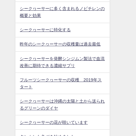
シークヮーサーに多く含まれるノビチレンの
概要と効果
シークヮーサーに特化する
昨年のシークヮーサーの収穫量は過去最低
シークヮーサーを発酵シンジムン製法で血流
改善に期待できる濃縮サプリ
フルーツシークヮーサーの収穫 2019年ス
タート
シークヮーサーは沖縄の太陽と土から送られ
るグリーンのダイヤ
シークヮーサーの花が咲いています