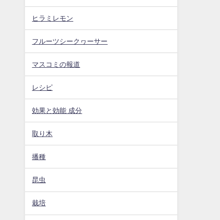
ヒラミレモン
フルーツシークヮーサー
マスコミの報道
レシピ
効果と効能 成分
取り木
播種
昆虫
栽培