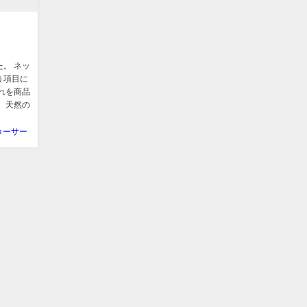
。 ネッ
う項目に
れを商品
 天然の
ヮーサー