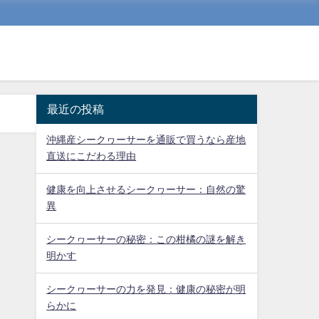
最近の投稿
沖縄産シークヮーサーを通販で買うなら産地
直送にこだわる理由
健康を向上させるシークヮーサー：自然の驚
異
シークヮーサーの秘密：この柑橘の謎を解き
明かす
シークヮーサーの力を発見：健康の秘密が明
らかに