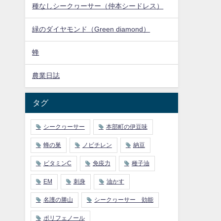
種なしシークヮーサー（仲本シードレス）
緑のダイヤモンド（Green diamond）
蜂
農業日誌
タグ
シークヮーサー
本部町の伊豆味
蜂の巣
ノビチレン
納豆
ビタミンC
免疫力
種子油
EM
刺身
油かす
名護の勝山
シークヮーサー 効能
ポリフェノール