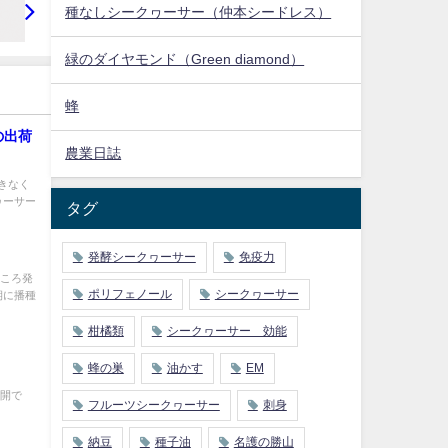
種なしシークヮーサー（仲本シードレス）
緑のダイヤモンド（Green diamond）
蜂
の出荷
農業日誌
きなく
ヮーサー
タグ
発酵シークヮーサー
免疫力
ところ発
ポリフェノール
シークヮーサー
期に播種
柑橘類
シークヮーサー 効能
蜂の巣
油かす
EM
満開で
フルーツシークヮーサー
刺身
納豆
種子油
名護の勝山