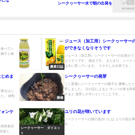
さにな
シークヮーサー水で朝の出発を
ジュース（加工用）シークヮーサー
ができなくなりそうです
に食べてい
 種子と検
ジュース（加工用）シークヮーサーの出荷がで
.
なりそうです。 残念です。 まだまだ、シーク
は木に実っています。 ３０％しか出荷でき...
農業日誌
はじめま
シークヮーサーの発芽
ごく普通にシークヮーサーの種子を 播種した
芽しました。 父の話によると サシバが来る時
作業をはじ
すると 発芽しやすいということです。 ...
た。 材料
播種
フォンケ
ユリの花が咲いています
シークヮーサーの畑の道沿いには ユリの花が
す。...
林高校食品
シークヮーサー ダイエッ
生徒と、
ト