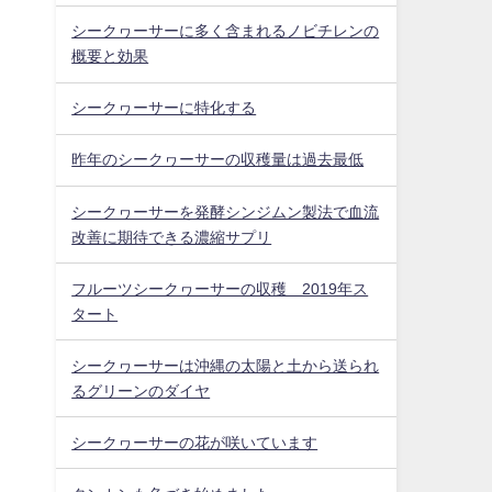
シークヮーサーに多く含まれるノビチレンの
概要と効果
シークヮーサーに特化する
昨年のシークヮーサーの収穫量は過去最低
シークヮーサーを発酵シンジムン製法で血流
改善に期待できる濃縮サプリ
フルーツシークヮーサーの収穫 2019年ス
タート
シークヮーサーは沖縄の太陽と土から送られ
るグリーンのダイヤ
シークヮーサーの花が咲いています