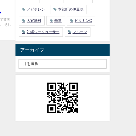
ノビチレン
本部町の伊豆味
る
して業者
大宜味村
華道
ビタミンC
。 それ
沖縄シークヮーサー
フルーツ
アーカイブ