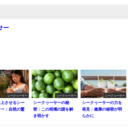
サー
シークヮーサー
シークヮーサー
シークヮーサー
向上させるシー
シークヮーサーの秘
シークヮーサーの力を
サー：自然の驚
密：この柑橘の謎を解
発見：健康の秘密が明
き明かす
らかに