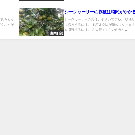
.
シークヮーサーの収穫は時間がかか
写真をとっ
シークヮーサーの実は、小さいですね。 収穫
言うことが
に搬入するには、 １箱２０㎏が単位になります
.
を収穫するには、 約１時間ぐらいかかり...
農業日誌