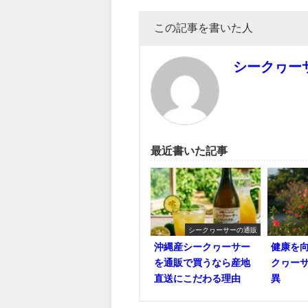
この記事を書いた人
シークヮー
最近書いた記事
シークヮーサーの通販
沖縄産シークヮーサー
健康を
を通販で買うなら産地
クヮー
直送にこだわる理由
異