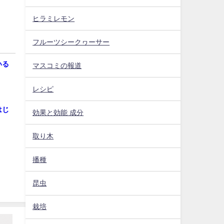
ヒラミレモン
フルーツシークヮーサー
いる
マスコミの報道
レシピ
はじ
効果と効能 成分
取り木
播種
昆虫
栽培