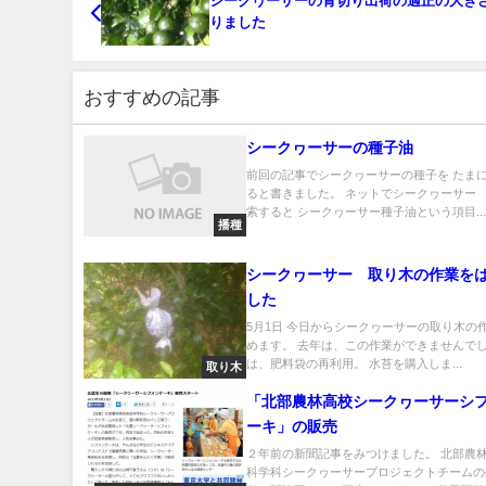
シークヮーサーの青切り出荷の適正の大き
りました
おすすめの記事
シークヮーサーの種子油
前回の記事でシークヮーサーの種子を たま
ると書きました。 ネットでシークヮーサー
索すると シークヮーサー種子油という項目..
播種
シークヮーサー 取り木の作業を
した
5月1日 今日からシークヮーサーの取り木の
めます。 去年は、この作業ができませんでし
は、肥料袋の再利用。 水苔を購入しま...
取り木
「北部農林高校シークヮーサーシ
ーキ」の販売
２年前の新聞記事をみつけました。 北部農
科学科シークヮーサープロジェクトチームの