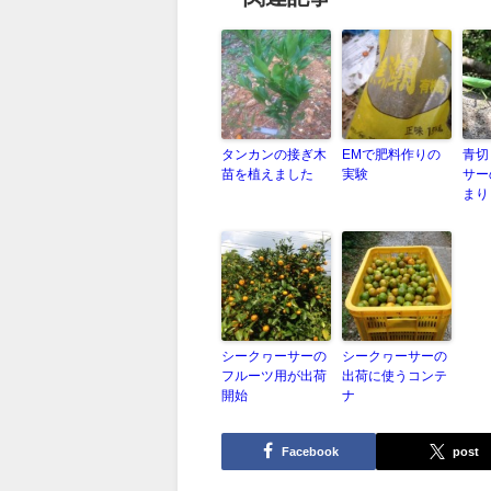
タンカンの接ぎ木
EMで肥料作りの
青切
苗を植えました
実験
サー
まり
シークヮーサーの
シークヮーサーの
フルーツ用が出荷
出荷に使うコンテ
開始
ナ
Facebook
post