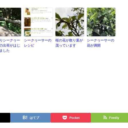
りシークヮー
シークヮーサーの
桜の花が散り葉が
シークヮーサーの
の出荷がはじ
レシピ
茂っています
花が満開
ました
はてブ
Pocket
Feedly