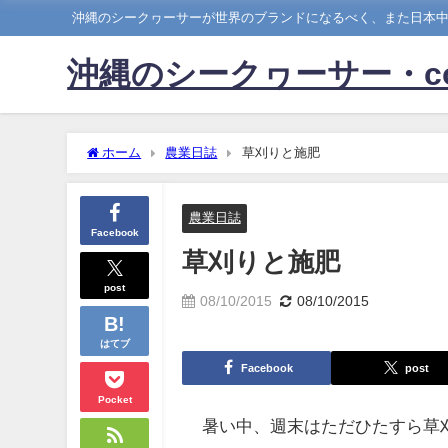
沖縄のシークヮーサーが世界のブランドになるべく、また日本
沖縄のシークヮーサー・c
ホーム
農業日誌
草刈りと施肥
農業日誌
Facebook
草刈りと施肥
post
08/10/2015
08/10/2015
はてブ
Facebook
post
Pocket
暑い中、週末はただひたすら草