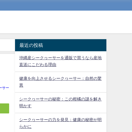
最近の投稿
沖縄産シークヮーサーを通販で買うなら産地
直送にこだわる理由
健康を向上させるシークヮーサー：自然の驚
異
ーサー
シークヮーサーの秘密：この柑橘の謎を解き
明かす
シークヮーサーの力を発見：健康の秘密が明
らかに