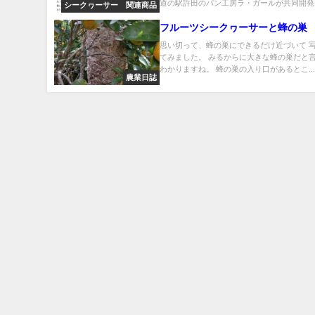
道の駅許田のパン工房ラ・ガールが共同開発..
シークヮーサー 関連商品
フルーツシークヮーサーと蜂の巣
思い切って、蜂の巣にできるだけ近づいて 
てみました。 みるからに大きな蜂の巣だと
わかりますね。 蜂の巣の入り口があるとこ..
農業日誌