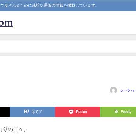
中で食されるために栽培や通販の情報を掲載しています。
om
シークヮ
はてブ
Pocket
Feedly
刈りの日々。